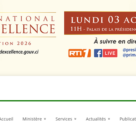
LANCEMENT DU P
Accueil
Ministère
Services
Actualités
Publica
»
»
»