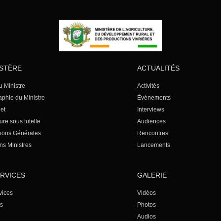
ISTÈRE
ACTUALITÉS
u Ministre
Activités
aphie du Ministre
Événements
et
Interviews
ure sous tutelle
Audiences
tions Générales
Rencontres
ns Ministres
Lancements
ERVICES
GALERIE
vices
Vidéos
ts
Photos
Audios