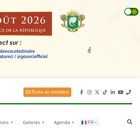
Écrire au ministère
NIA3 :
| 18 JUIN 2026 à 8h30
tions
Galeries
Agenda
FR
»
»
»