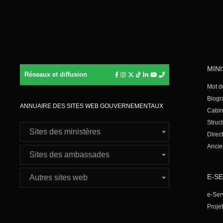
MIN
Réseaux et diffusion
Mot d
Biogr
ANNUAIRE DES SITES WEB GOUVERNEMENTAUX
Cabin
Struct
Sites des ministères
Direc
Ancie
Sites des ambassades
E-S
Autres sites web
e-Ser
Proje