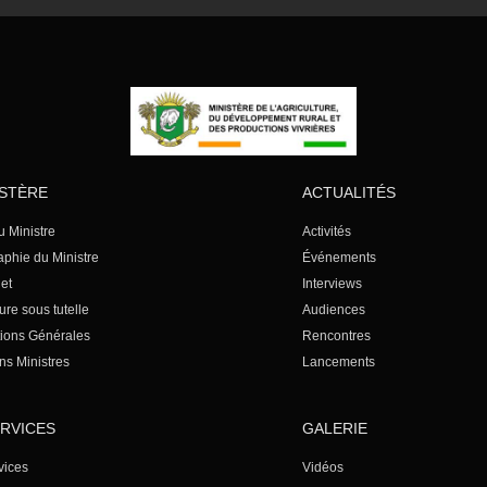
ISTÈRE
ACTUALITÉS
u Ministre
Activités
aphie du Ministre
Événements
et
Interviews
ure sous tutelle
Audiences
tions Générales
Rencontres
ns Ministres
Lancements
ERVICES
GALERIE
vices
Vidéos