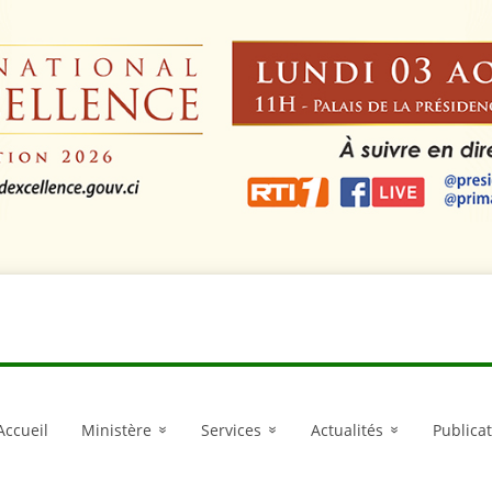
LANCEMENT DU P
Accueil
Ministère
Services
Actualités
Publica
»
»
»