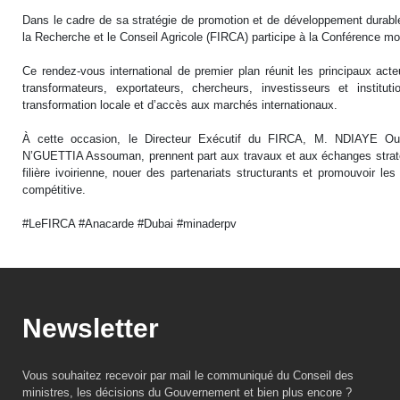
Dans le cadre de sa stratégie de promotion et de développement durable 
la Recherche et le Conseil Agricole (FIRCA) participe à la Conférence mon
Ce rendez-vous international de premier plan réunit les principaux acte
transformateurs, exportateurs, chercheurs, investisseurs et institu
transformation locale et d’accès aux marchés internationaux.
À cette occasion, le Directeur Exécutif du FIRCA, M. NDIAYE Ouma
N’GUETTIA Assouman, prennent part aux travaux et aux échanges stratégiq
filière ivoirienne, nouer des partenariats structurants et promouvoir l
compétitive.
#LeFIRCA #Anacarde #Dubai #minaderpv
Newsletter
Vous souhaitez recevoir par mail le communiqué du Conseil des
ministres, les décisions du Gouvernement et bien plus encore ?