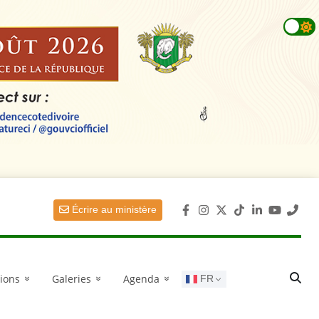
Écrire au ministère
NIA3 :
| 18 JUIN 2026 à 8h30
tions
Galeries
Agenda
FR
»
»
»