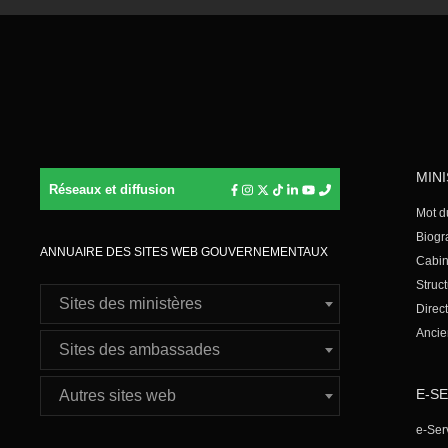
MIN
Réseaux et diffusion
Mot d
Biogr
ANNUAIRE DES SITES WEB GOUVERNEMENTAUX
Cabin
Struct
Sites des ministères
Direc
Ancie
Sites des ambassades
E-S
Autres sites web
e-Ser