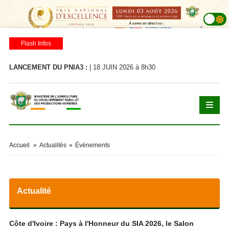
Flash Infos
LANCEMENT DU PNIA3 :
| 18 JUIN 2026 à 8h30
LA
Accueil
»
Actualités
»
Événements
Actualité
Côte d'Ivoire : Pays à l'Honneur du SIA 2026, le Salon